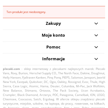
Ten produkt jest niedostępny.
Zakupy
Moje konto
Pomoc
Informacje
plecaki.com
- sklep internetowy z plecakami najlepszych marek: Plecaki
Vans, Roxy, Burton, Herschel Supply CO., The North Face, Dakine, Doughnut,
Helly Hansen, Fjallraven Kanken, Pinq Ponq, PIEPS, Salomon, Jansport, Jworld
New York, Eastpak, Quiksilver, DC, Ogio, Oakley, Rossignol, Evoc, Thule, High
Sierra, Case Logic, Atomic, Hama, Deuter, Columbia, Mi-Pac, Jack Wolfskin,
New Balance, Shimano, Ortovox, The Pack Society, Ucon Acrobatics,
Crumpler, Black Diamond, Arcteryx, POC, Patagonia, Camelbak, ION, LEGO,
Chiemsee, Coocazoo, Satch, Ergobag. W ofercie sklepu znajdziesz plecaki
turystyczne, miejskie, szkolne, na laptopa, do pracy, rowerowe, na kółkach,
do biegania, skate, moto, snowboardowe, foto i inne. Pełna gwarancja