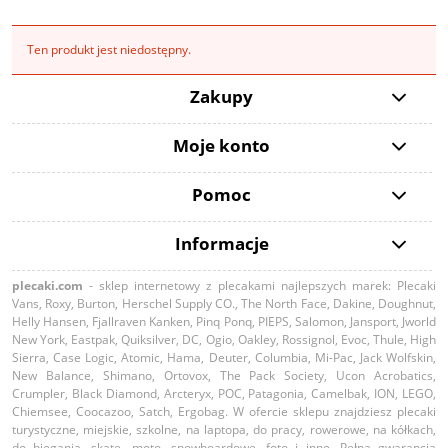
Ten produkt jest niedostępny.
Zakupy
Moje konto
Pomoc
Informacje
plecaki.com
- sklep internetowy z plecakami najlepszych marek: Plecaki
Vans, Roxy, Burton, Herschel Supply CO., The North Face, Dakine, Doughnut,
Helly Hansen, Fjallraven Kanken, Pinq Ponq, PIEPS, Salomon, Jansport, Jworld
New York, Eastpak, Quiksilver, DC, Ogio, Oakley, Rossignol, Evoc, Thule, High
Sierra, Case Logic, Atomic, Hama, Deuter, Columbia, Mi-Pac, Jack Wolfskin,
New Balance, Shimano, Ortovox, The Pack Society, Ucon Acrobatics,
Crumpler, Black Diamond, Arcteryx, POC, Patagonia, Camelbak, ION, LEGO,
Chiemsee, Coocazoo, Satch, Ergobag. W ofercie sklepu znajdziesz plecaki
turystyczne, miejskie, szkolne, na laptopa, do pracy, rowerowe, na kółkach,
do biegania, skate, moto, snowboardowe, foto i inne. Pełna gwarancja