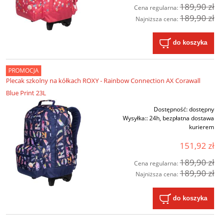
189,90 zł
Cena regularna:
189,90 zł
Najniższa cena:
do koszyka
PROMOCJA
Plecak szkolny na kółkach ROXY - Rainbow Connection AX Corawall
Blue Print 23L
Dostępność:
dostępny
Wysyłka::
24h, bezpłatna dostawa
kurierem
151,92 zł
189,90 zł
Cena regularna:
189,90 zł
Najniższa cena:
do koszyka