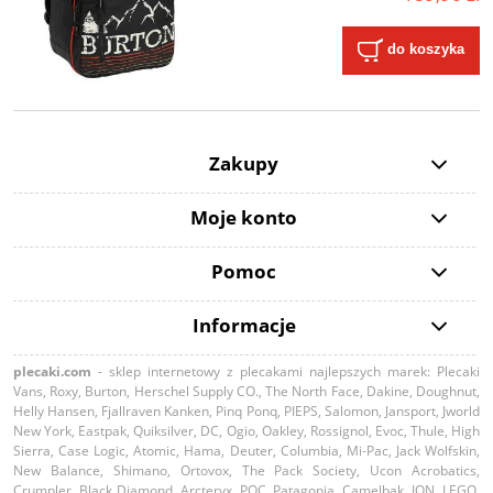
do koszyka
Zakupy
Moje konto
Pomoc
Informacje
plecaki.com
- sklep internetowy z plecakami najlepszych marek: Plecaki
Vans, Roxy, Burton, Herschel Supply CO., The North Face, Dakine, Doughnut,
Helly Hansen, Fjallraven Kanken, Pinq Ponq, PIEPS, Salomon, Jansport, Jworld
New York, Eastpak, Quiksilver, DC, Ogio, Oakley, Rossignol, Evoc, Thule, High
Sierra, Case Logic, Atomic, Hama, Deuter, Columbia, Mi-Pac, Jack Wolfskin,
New Balance, Shimano, Ortovox, The Pack Society, Ucon Acrobatics,
Crumpler, Black Diamond, Arcteryx, POC, Patagonia, Camelbak, ION, LEGO,