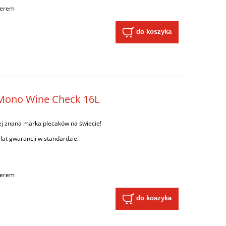
ierem
do koszyka
d Mono Wine Check 16L
ej znana marka plecaków na świecie!
 lat gwarancji w standardzie.
ierem
do koszyka