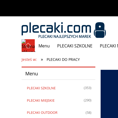
Menu
PLECAKI SZKOLNE
PLECAKI 
»
Promocje
Jesteś w:
PLECAKI DO PRACY
Menu
PLECAKI SZKOLNE
(353)
PLECAKI MIEJSKIE
(290)
PLECAKI OUTDOOR
(58)