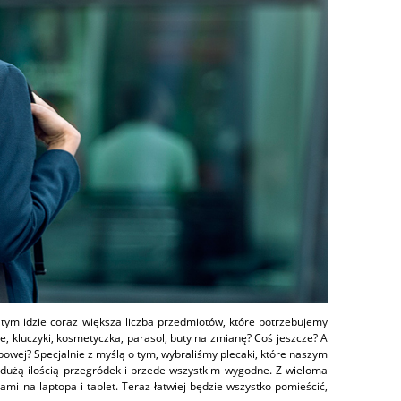
 tym idzie coraz większa liczba przedmiotów, które potrzebujemy
e, kluczyki, kosmetyczka, parasol, buty na zmianę? Coś jeszcze? A
bowej? Specjalnie z myślą o tym, wybraliśmy plecaki, które naszym
z dużą ilością przegródek i przede wszystkim wygodne. Z wieloma
i na laptopa i tablet. Teraz łatwiej będzie wszystko pomieścić,