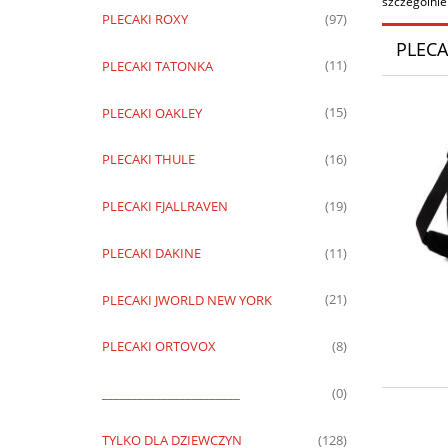
szczególnie
PLECAKI ROXY
(97)
PLECA
PLECAKI TATONKA
(11)
PLECAKI OAKLEY
(15)
PLECAKI THULE
(16)
PLECAKI FJALLRAVEN
(19)
PLECAKI DAKINE
(11)
PLECAKI JWORLD NEW YORK
(21)
PLECAKI ORTOVOX
(8)
_______________________
(0)
TYLKO DLA DZIEWCZYN
(128)