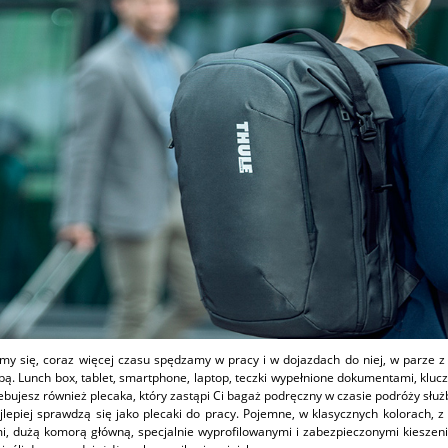
my się, coraz więcej czasu spędzamy w pracy i w dojazdach do niej, w parze z
bą. Lunch box, tablet, smartphone, laptop, teczki wypełnione dokumentami, klucz
bujesz również plecaka, który zastąpi Ci bagaż podręczny w czasie podróży służ
lepiej sprawdzą się jako plecaki do pracy. Pojemne, w klasycznych kolorach, 
, dużą komorą główną, specjalnie wyprofilowanymi i zabezpieczonymi kieszeniam