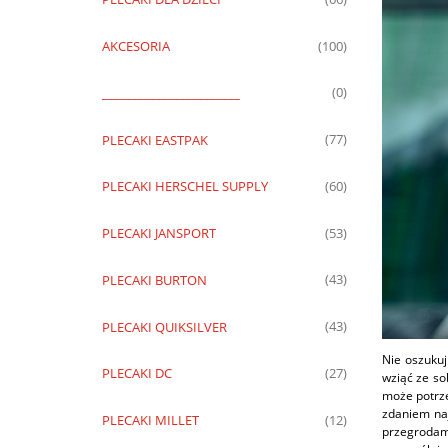
AKCESORIA
(100)
_______________________
(0)
PLECAKI EASTPAK
(77)
PLECAKI HERSCHEL SUPPLY
(60)
PLECAKI JANSPORT
(53)
PLECAKI BURTON
(43)
PLECAKI QUIKSILVER
(43)
Nie oszukuj
PLECAKI DC
(27)
wziąć ze so
może potrze
zdaniem naj
PLECAKI MILLET
(12)
przegrodami