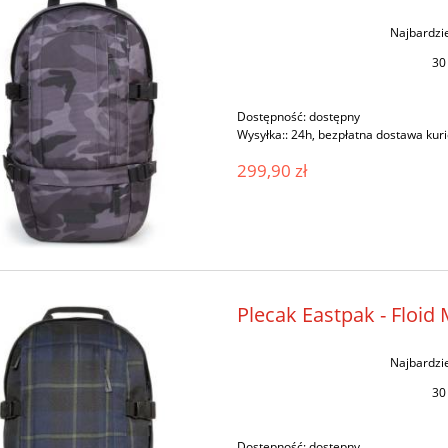
Najbardzi
30
Dostępność:
dostępny
Wysyłka::
24h, bezpłatna dostawa kur
299,90 zł
Plecak Eastpak - Floid
Najbardzi
30
Dostępność:
dostępny