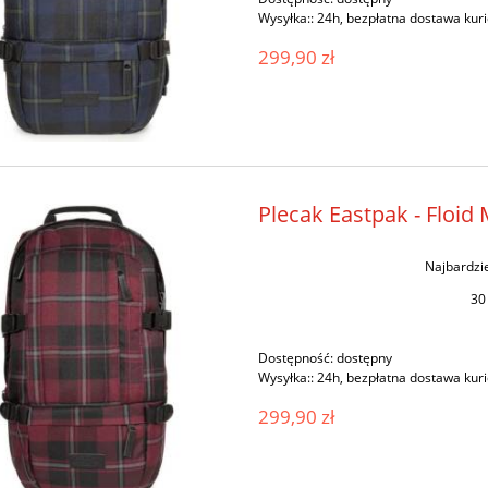
Wysyłka::
24h, bezpłatna dostawa kur
299,90 zł
Plecak Eastpak - Floi
Najbardzi
30
Dostępność:
dostępny
Wysyłka::
24h, bezpłatna dostawa kur
299,90 zł