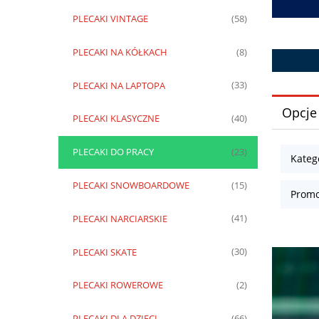
PLECAKI VINTAGE
(58)
PLECAKI NA KÓŁKACH
(8)
PLECAKI NA LAPTOPA
(33)
Opcje
PLECAKI KLASYCZNE
(40)
PLECAKI DO PRACY
(23)
Kateg
PLECAKI SNOWBOARDOWE
(15)
Promo
PLECAKI NARCIARSKIE
(41)
PLECAKI SKATE
(30)
PLECAKI ROWEROWE
(2)
PLECAKI DLA DZIECI
(66)