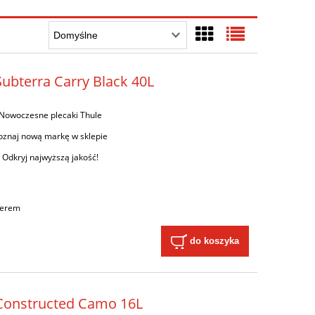
Subterra Carry Black 40L
Nowoczesne plecaki Thule
oznaj nową markę w sklepie
Odkryj najwyższą jakość!
ierem
do koszyka
d Constructed Camo 16L