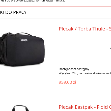
 jeśli do pracy dojeżdżasz komunikacją miejską.
KI DO PRACY
Plecak / Torba Thule - 
P
Dostępność:
dostępny
Wysyłka::
24h, bezpłatna dostawa kur
959,00 zł
Plecak Eastpak - Floi