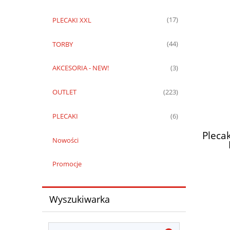
PLECAKI XXL
(17)
TORBY
(44)
AKCESORIA - NEW!
(3)
OUTLET
(223)
PLECAKI
(6)
Pleca
Nowości
Promocje
Wyszukiwarka