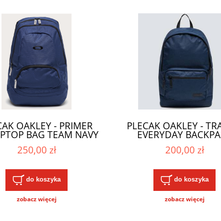
CAK OAKLEY - PRIMER
PLECAK OAKLEY - TR
APTOP BAG TEAM NAVY
EVERYDAY BACKPA
2025
Fathom Heather 2
250,00 zł
200,00 zł
do koszyka
do koszyka
zobacz więcej
zobacz więcej