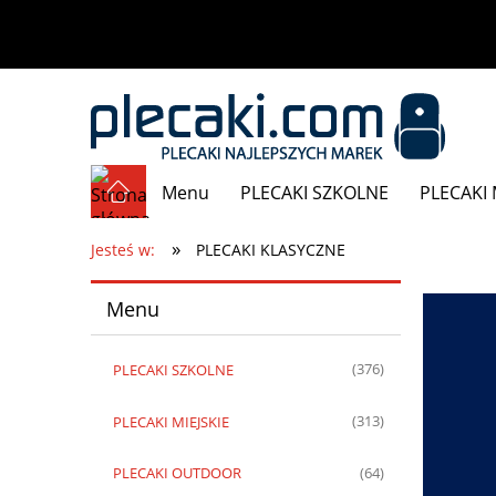
Menu
PLECAKI SZKOLNE
PLECAKI 
»
Promocje
Jesteś w:
PLECAKI KLASYCZNE
Menu
PLECAKI SZKOLNE
(376)
PLECAKI MIEJSKIE
(313)
PLECAKI OUTDOOR
(64)