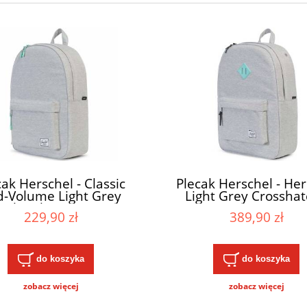
cak Herschel - Classic
Plecak Herschel - Her
d-Volume Light Grey
Light Grey Crosshat
sshatch / Lucite 18L
Lucite 21L
229,90 zł
389,90 zł
do koszyka
do koszyka
zobacz więcej
zobacz więcej