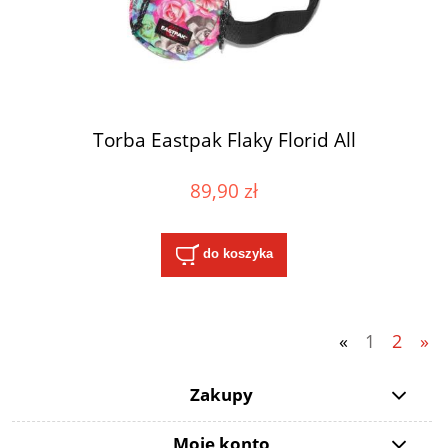
Torba Eastpak Flaky Florid All
89,90 zł
do koszyka
«
1
2
»
Zakupy
Moje konto