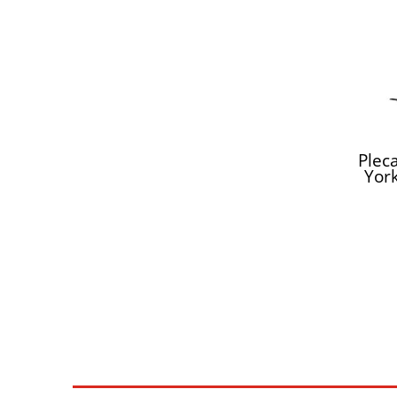
Plec
York