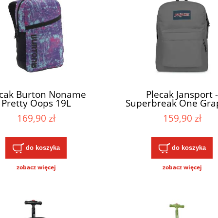
ecak Burton Noname
Plecak Jansport -
Pretty Oops 19L
Superbreak One Gra
Grey 26L 2025
169,90 zł
159,90 zł
do koszyka
do koszyka
zobacz więcej
zobacz więcej