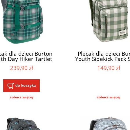
cak dla dzieci Burton
Plecak dla dzieci Bu
th Day Hiker Tartlet
Youth Sidekick Pack 
Plaid 20L
23L
239,90 zł
149,90 zł
do koszyka
zobacz więcej
zobacz więcej