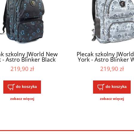
ak szkolny JWorld New
Plecak szkolny JWorl
 - Astro Blinker Black
York - Astro Blinker 
28L
28L
219,90 zł
219,90 zł
do koszyka
do koszyka
zobacz więcej
zobacz więcej