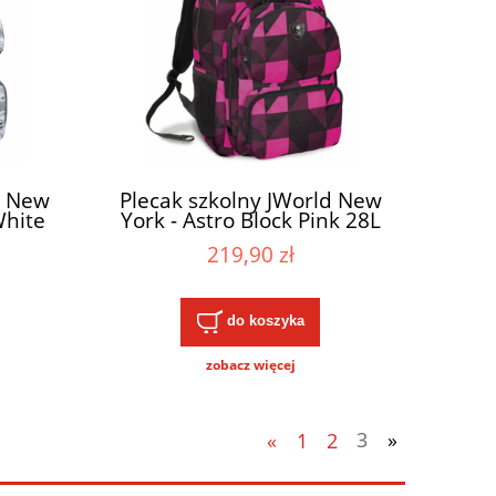
d New
Plecak szkolny JWorld New
White
York - Astro Block Pink 28L
219,90 zł
do koszyka
zobacz więcej
«
1
2
3
»