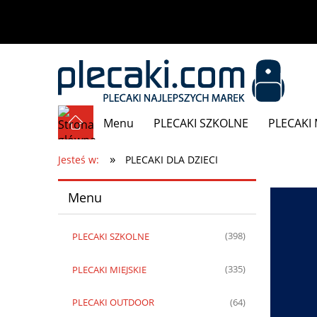
Menu
PLECAKI SZKOLNE
PLECAKI 
»
Promocje
Jesteś w:
PLECAKI DLA DZIECI
Menu
PLECAKI SZKOLNE
(398)
PLECAKI MIEJSKIE
(335)
PLECAKI OUTDOOR
(64)