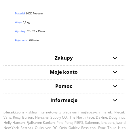
Materiał
:
600D Polyester
Waga
: 0,5 kg
Wymiary
: 42 x 29 x 15 cm
Pojemność
: 20 litrów
Zakupy
Moje konto
Pomoc
Informacje
plecaki.com
- sklep internetowy z plecakami najlepszych marek: Plecaki
Vans, Roxy, Burton, Herschel Supply CO., The North Face, Dakine, Doughnut,
Helly Hansen, Fjallraven Kanken, Pinq Ponq, PIEPS, Salomon, Jansport, Jworld
New York, Eastpak, Quiksilver, DC, Ogio, Oakley, Rossignol, Evoc, Thule, High