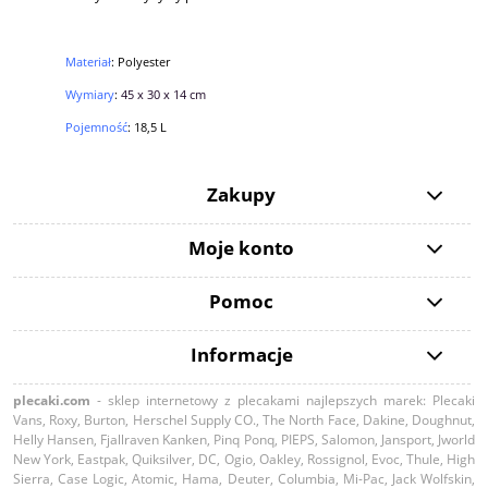
Materiał
:
Polyester
Wymiary
:
45 x 30 x 14 cm
Pojemność
: 18,5 L
Zakupy
Moje konto
Pomoc
Informacje
plecaki.com
- sklep internetowy z plecakami najlepszych marek: Plecaki
Vans, Roxy, Burton, Herschel Supply CO., The North Face, Dakine, Doughnut,
Helly Hansen, Fjallraven Kanken, Pinq Ponq, PIEPS, Salomon, Jansport, Jworld
New York, Eastpak, Quiksilver, DC, Ogio, Oakley, Rossignol, Evoc, Thule, High
Sierra, Case Logic, Atomic, Hama, Deuter, Columbia, Mi-Pac, Jack Wolfskin,