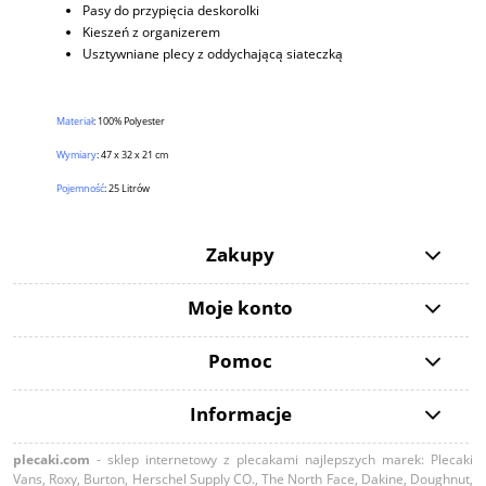
Pasy do przypięcia deskorolki
Kieszeń z organizerem
Usztywniane plecy z oddychającą siateczką
Materiał
:
100% Polyester
Wymiary
: 47 x 32 x 21 cm
Pojemność
: 25 Litrów
Zakupy
Moje konto
Pomoc
Informacje
plecaki.com
- sklep internetowy z plecakami najlepszych marek: Plecaki
Vans, Roxy, Burton, Herschel Supply CO., The North Face, Dakine, Doughnut,