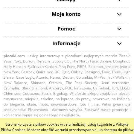
Moje konto
Pomoc
Informacje
plecaki.com
- sklep internetowy z plecakami najlepszych marek: Plecaki
Vans, Roxy, Burton, Herschel Supply CO., The North Face, Dakine, Doughnut,
Helly Hansen, Fjallraven Kanken, Pinq Ponq, PIEPS, Salomon, Jansport, Jworld
New York, Eastpak, Quiksilver, DC, Ogio, Oakley, Rossignol, Evoc, Thule, High
Sierra, Case Logic, Atomic, Hama, Deuter, Columbia, Mi-Pac, Jack Wolfskin,
New Balance, Shimano, Ortovox, The Pack Society, Ucon Acrobatics,
Crumpler, Black Diamond, Arcteryx, POC, Patagonia, Camelbak, ION, LEGO,
Chiemsee, Coocazoo, Satch, Ergobag. W ofercie sklepu znajdziesz plecaki
turystyczne, miejskie, szkolne, na laptopa, do pracy, rowerowe, na kółkach,
do biegania, skate, moto, snowboardowe, foto i inne. Pełna gwarancja
producentów. Ekspresowa i darmowa wysyłka. Sprawdź nasze promocje i
koniecznie zapisz się do naszego newslettera.
Strona korzysta z plików cookies w celu realizacji usług i zgodnie z Polityką
pokaż pełną wersję strony
Plików Cookies. Możesz określić warunki przechowywania lub dostępu do plików