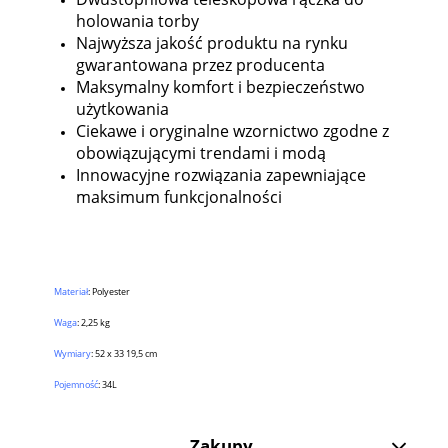
holowania torby
Najwyższa jakość produktu na rynku
gwarantowana przez producenta
Maksymalny komfort i bezpieczeństwo
użytkowania
Ciekawe i oryginalne wzornictwo zgodne z
obowiązującymi trendami i modą
Innowacyjne rozwiązania zapewniające
maksimum funkcjonalności
Materiał
: Polyester
Waga
: 2,25 kg
Wymiary
: 52 x 33 19,5 cm
Pojemność
: 34L
Zakupy