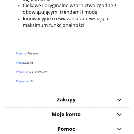
Ciekawe i oryginalne wzornictwo zgodne z
obowiązującymi trendami i modą
Innowacyjne rozwiązania zapewniające
maksimum funkcjonalności
Materiał
: Polyester
Waga
: 2,25 kg
Wymiary
: 52 x 33 19,5 cm
Pojemność
: 34L
Zakupy
Moje konto
Pomoc