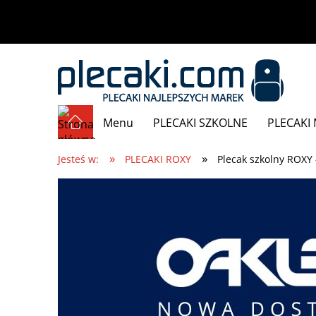
Menu
PLECAKI SZKOLNE
PLECAKI 
»
»
Promocje
Jesteś w:
PLECAKI ROXY
Plecak szkolny ROXY 