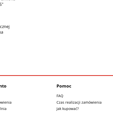
S"
cznej
ka
nto
Pomoc
FAQ
wienia
Czas realizacji zamówienia
lnia
Jak kupować?