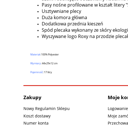
Pasy nośne profilowane w kształt litery "
Usztywniane plecy
Duża komora główna
Dodatkowa przednia kieszeń
Spód plecaka wykonany ze skóry ekologi
Wyszywane logo Roxy na przodzie pleca
Materiał
:
100% Polyester
Wymiary
: 44x29x12 cm
Pojemność
: 17 litry
Zakupy
Moje ko
Nowy Regulamin Sklepu
Logowanie
Koszt dostawy
Moje zamó
Numer konta
Przechowa