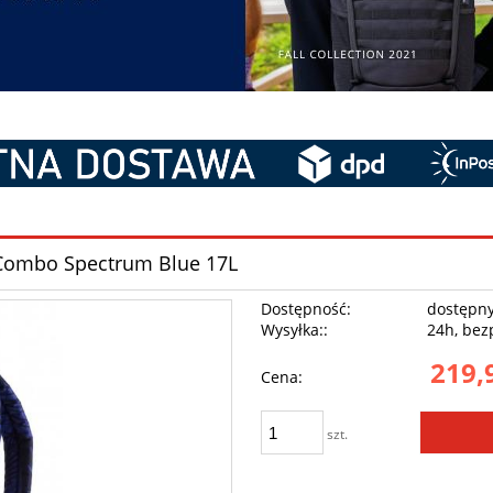
s Combo Spectrum Blue 17L
Dostępność:
dostępn
Wysyłka::
24h, bez
219,
Cena:
szt.