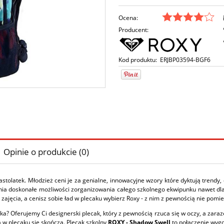
Ocena:
Producent:
Kod produktu:
ERJBP03594-BGF6
Opinie o produkcie (0)
olatek. Młodzież ceni je za genialne, innowacyjne wzory które dyktują trendy,
ia doskonałe możliwości zorganizowania całego szkolnego ekwipunku nawet dla t
zajęcia, a cenisz sobie ład w plecaku wybierz Roxy - z nim z pewnością nie pomi
? Oferujemy Ci designerski plecak, który z pewnością rzuca się w oczy, a zaraz
 w plecaku się skończą. Plecak szkolny
ROXY - Shadow Swell
to połączenie wyg