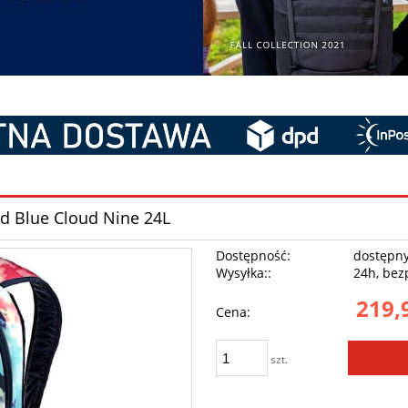
id Blue Cloud Nine 24L
Dostępność:
dostępn
Wysyłka::
24h, bez
219,
Cena:
szt.