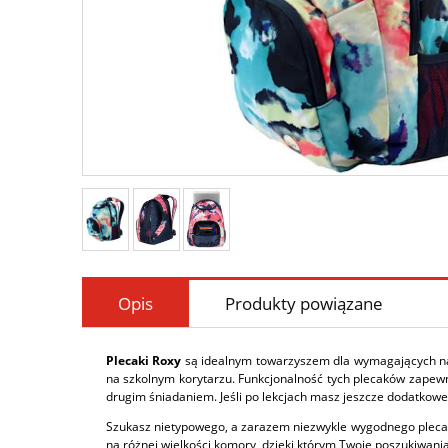
Opis
Produkty powiązane
Plecaki Roxy
są idealnym towarzyszem dla wymagających nast
na szkolnym korytarzu. Funkcjonalność tych plecaków zapewn
drugim śniadaniem. Jeśli po lekcjach masz jeszcze dodatkowe 
Szukasz nietypowego, a zarazem niezwykle wygodnego plecaka
na różnej wielkości komory, dzięki którym Twoje poszukiwania