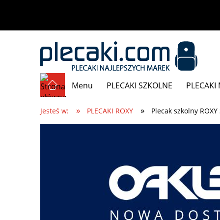
Menu
PLECAKI SZKOLNE
PLECAKI 
»
»
Promocje
Jesteś w:
PLECAKI ROXY
Plecak szkolny ROXY 