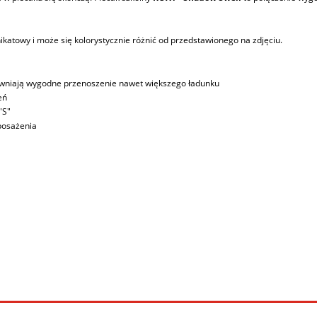
nikatowy i może się kolorystycznie różnić od przedstawionego na zdjęciu.
ewniają wygodne przenoszenie nawet większego ładunku
eń
"S"
posażenia