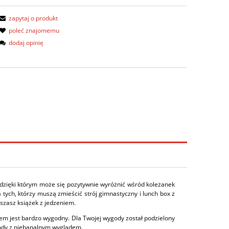
zapytaj o produkt
poleć znajomemu
dodaj opinię
 dzięki którym może się pozytywnie wyróżnić wśród koleżanek
ych, którzy muszą zmieścić strój gimnastyczny i lunch box z
eszasz książek z jedzeniem.
em jest bardzo wygodny. Dla Twojej wygody został podzielony
ody z niebanalnym wyglądem.