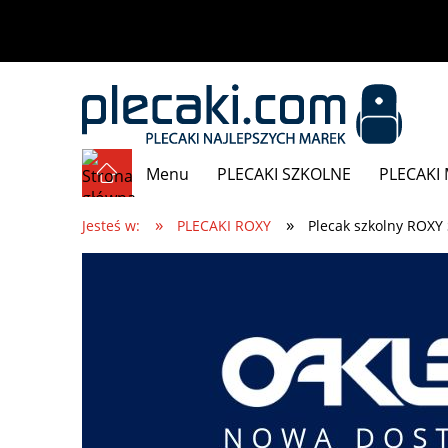
Menu
PLECAKI SZKOLNE
PLECAKI 
»
»
Promocje
Jesteś w:
PLECAKI ROXY
Plecak szkolny ROXY 