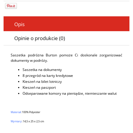
Opis
Opinie o produkcie (0)
Saszetka podróżna Burton pomoże Ci doskonale zorganizować
dokumenty w podróży.
Saszetka na dokumenty
8 przegród na karty kredytowe
Kieszeń na bilet lotniczy
Kieszeń na paszport
Odseparowane komory na pieniądze, niemieszanie walut
Materiał
:
100% Polyester
Wymiary
: 14,5 x 25 x 2,5 cm