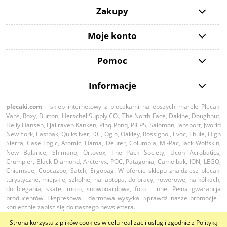
Zakupy
Moje konto
Pomoc
Informacje
plecaki.com
- sklep internetowy z plecakami najlepszych marek: Plecaki
Vans, Roxy, Burton, Herschel Supply CO., The North Face, Dakine, Doughnut,
Helly Hansen, Fjallraven Kanken, Pinq Ponq, PIEPS, Salomon, Jansport, Jworld
New York, Eastpak, Quiksilver, DC, Ogio, Oakley, Rossignol, Evoc, Thule, High
Sierra, Case Logic, Atomic, Hama, Deuter, Columbia, Mi-Pac, Jack Wolfskin,
New Balance, Shimano, Ortovox, The Pack Society, Ucon Acrobatics,
Crumpler, Black Diamond, Arcteryx, POC, Patagonia, Camelbak, ION, LEGO,
Chiemsee, Coocazoo, Satch, Ergobag. W ofercie sklepu znajdziesz plecaki
turystyczne, miejskie, szkolne, na laptopa, do pracy, rowerowe, na kółkach,
do biegania, skate, moto, snowboardowe, foto i inne. Pełna gwarancja
producentów. Ekspresowa i darmowa wysyłka. Sprawdź nasze promocje i
koniecznie zapisz się do naszego newslettera.
Strona korzysta z plików cookies w celu realizacji usług i zgodnie z Polityką