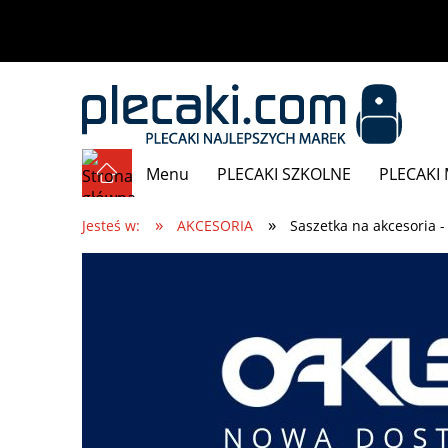
Menu
PLECAKI SZKOLNE
PLECAKI 
»
»
Promocje
Jesteś w:
AKCESORIA
Saszetka na akcesoria 