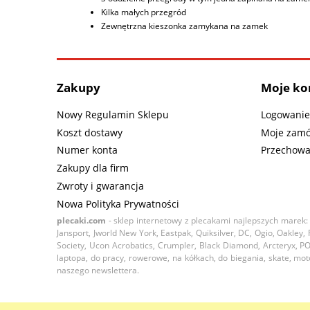
Kilka małych przegród
Zewnętrzna kieszonka zamykana na zamek
Zakupy
Moje ko
Nowy Regulamin Sklepu
Logowanie
Koszt dostawy
Moje zamó
Numer konta
Przechowa
Zakupy dla firm
Zwroty i gwarancja
Nowa Polityka Prywatności
plecaki.com
- sklep internetowy z plecakami najlepszych marek: 
Jansport, Jworld New York, Eastpak, Quiksilver, DC, Ogio, Oakley
Society, Ucon Acrobatics, Crumpler, Black Diamond, Arcteryx, PO
laptopa, do pracy, rowerowe, na kółkach, do biegania, skate, m
naszego newslettera.