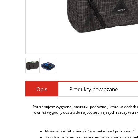
Opis
Produkty powiązane
Potrzebujesz wygodnej
saszetki
podróżnej, która w dodatk
również wygodny dostęp do najpotrzebniejszych rzeczy w trakc
Może służyć jako piórnik / kosmetyczka / pokrowiec/
3 oddzielne przegrody w tym jedna zapinana na zame