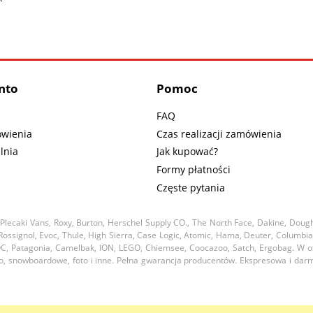
nto
Pomoc
FAQ
wienia
Czas realizacji zamówienia
lnia
Jak kupować?
Formy płatności
Częste pytania
Plecaki Vans, Roxy, Burton, Herschel Supply CO., The North Face, Dakine, Dough
, Rossignol, Evoc, Thule, High Sierra, Case Logic, Atomic, Hama, Deuter, Columbi
C, Patagonia, Camelbak, ION, LEGO, Chiemsee, Coocazoo, Satch, Ergobag. W ofer
oto, snowboardowe, foto i inne. Pełna gwarancja producentów. Ekspresowa i dar